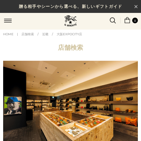
贈る相手やシーンから選べる、新しいギフトガイド
0
HOME
|
店舗検索
/
近畿
/
大阪EXPOCITY店
店舗検索