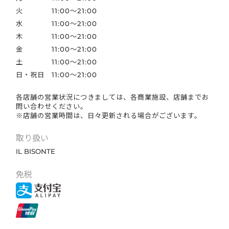
火
11:00～21:00
水
11:00～21:00
木
11:00～21:00
金
11:00～21:00
土
11:00～21:00
日・祝日
11:00～21:00
各店舗の営業状況につきましては、各商業施設、店舗までお
問い合わせください。
※店舗の営業時間は、日々更新される場合がございます。
取り扱い
IL BISONTE
免税