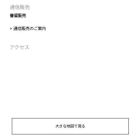
通信販売
書留販売
> 通信販売のご案内
アクセス
大きな地図で見る