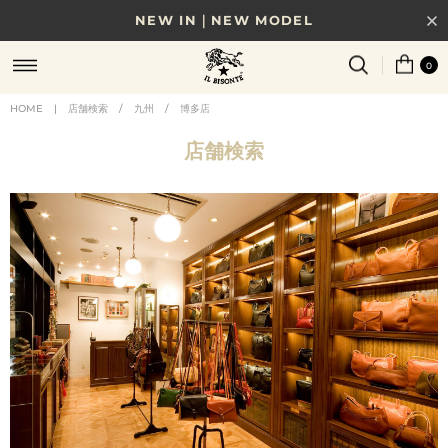
NEW IN｜NEW MODEL
8/17(月)10時まで｜税込11,000円以上で送料無料
0
贈る相手やシーンから選べる、新しいギフトガイド
HOME
|
店舗検索
/
九州
/
博多店
NEW IN｜COLOR LEATHER
店舗検索