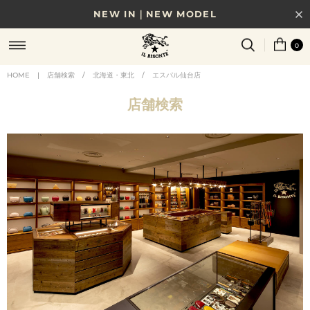
NEW IN｜NEW MODEL
8/17(月)10時まで｜税込11,000円以上で送料無料
0
贈る相手やシーンから選べる、新しいギフトガイド
HOME
|
店舗検索
/
北海道・東北
/
エスパル仙台店
NEW IN｜COLOR LEATHER
店舗検索