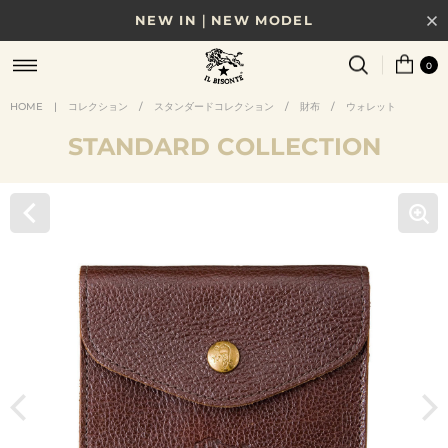
NEW IN｜NEW MODEL
8/17(月)10時まで｜税込11,000円以上で送料無料
0
贈る相手やシーンから選べる、新しいギフトガイド
HOME
|
コレクション
/
スタンダードコレクション
/
財布
/
ウォレット
STANDARD COLLECTION
NEW IN｜COLOR LEATHER