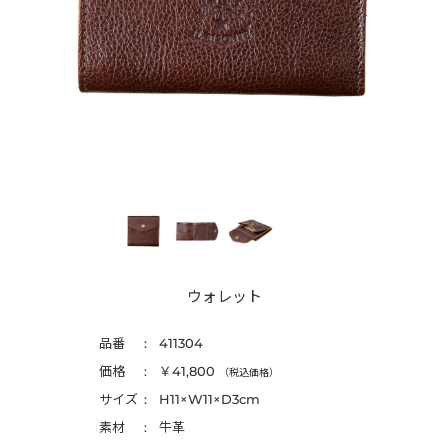
ウォレット
品番
411304
価格
￥41,800
（税込価格）
サイズ
H11×W11×D3cm
素材
牛革