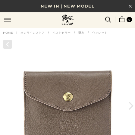
NEW IN｜NEW MODEL
8/17(月)10時まで｜税込11,000円以上で送料無料
0
贈る相手やシーンから選べる、新しいギフトガイド
HOME
|
オンラインストア
/
ベストセラー
/
財布
/
ウォレット
NEW IN｜COLOR LEATHER