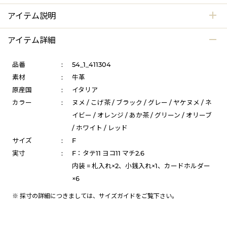
アイテム説明
アイテム詳細
品番
:
54_1_411304
素材
:
牛革
原産国
:
イタリア
カラー
:
ヌメ / こげ茶 / ブラック / グレー / ヤケヌメ / ネ
イビー / オレンジ / あか茶 / グリーン / オリーブ
/ ホワイト / レッド
サイズ
:
F
実寸
:
F：タテ11 ヨコ11 マチ2.6
内装 = 札入れ×2、小銭入れ×1、カードホルダー
×6
※ 採寸の詳細につきましては、
サイズガイド
をご覧下さい。