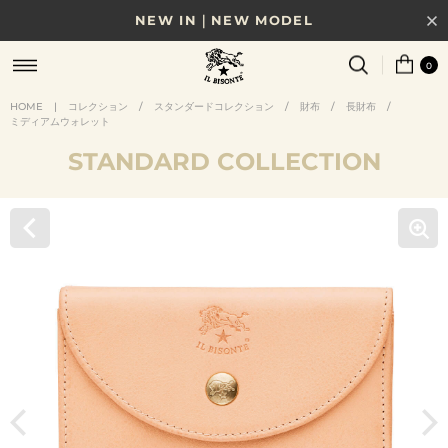
NEW IN｜NEW MODEL
8/17(月)10時まで｜税込11,000円以上で送料無料
0
贈る相手やシーンから選べる、新しいギフトガイド
HOME
|
コレクション
/
スタンダードコレクション
/
財布
/
長財布
/
ミディアムウォレット
NEW IN｜COLOR LEATHER
STANDARD COLLECTION