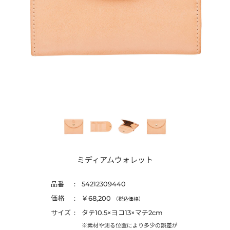
ミディアムウォレット
品番
54212309440
価格
￥68,200
（税込価格）
サイズ
タテ10.5×ヨコ13×マチ2cm
※素材や測る位置により多少の誤差が