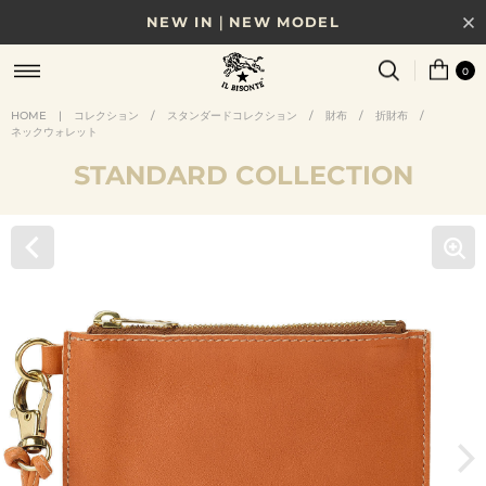
NEW IN｜NEW MODEL
8/17(月)10時まで｜税込11,000円以上で送料無料
0
贈る相手やシーンから選べる、新しいギフトガイド
HOME
|
コレクション
/
スタンダードコレクション
/
財布
/
折財布
/
ネックウォレット
NEW IN｜COLOR LEATHER
STANDARD COLLECTION