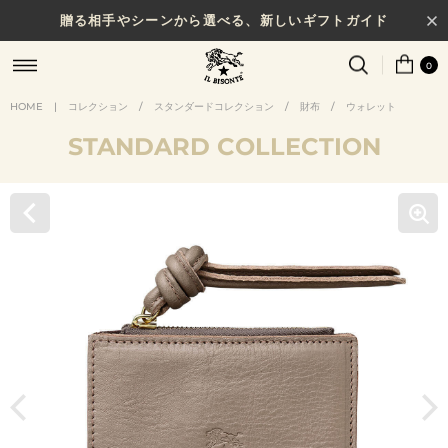
贈る相手やシーンから選べる、新しいギフトガイド
0
HOME
|
コレクション
/
スタンダードコレクション
/
財布
/
ウォレット
STANDARD COLLECTION