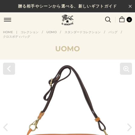
贈る相手やシーンから選べる、新しいギフトガイド
0
HOME
|
コレクション
/
UOMO
/
スタンダードコレクション
/
バッグ
/
クロスボディバッグ
UOMO