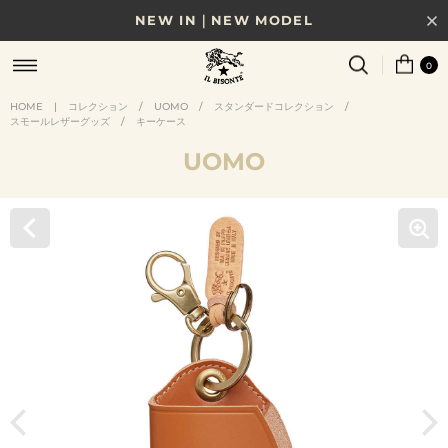
NEW IN｜NEW MODEL
8/17(月)10時まで｜税込11,000円以上で送料無料
0
贈る相手やシーンから選べる、新しいギフトガイド
HOME
|
コレクション
/
UOMO
/
スタンダードコレクション
/
スモールレザーグッズ
/
キーケース
NEW IN｜COLOR LEATHER
UOMO