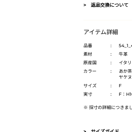
> 返品交換について
アイテム詳細
品番
:
54_1_
素材
:
牛革
原産国
:
イタリ
カラー
:
あか茶 
ヤケヌメ
サイズ
:
F
実寸
:
F：H10
※ 採寸の詳細につきま
> サイズガイド