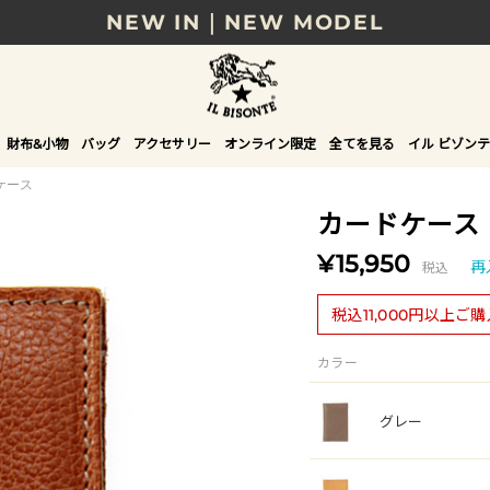
NEW IN｜NEW MODEL
8/17(月)10時まで｜税込11,000円以上で送料無
贈る相手やシーンから選べる、新しいギフトガイ
財布&小物
バッグ
アクセサリー
オンライン限定
全てを見る
イル ビゾンテ
NEW IN｜COLOR LEATHER
ケース
カードケース
¥15,950
税込
再
税込11,000円以上ご
カラー
グレー