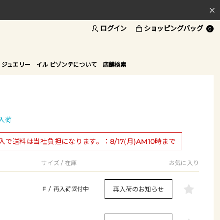
ログイン
ショッピングバッグ
料
0
ド
 ジュエリー
イル ビゾンテについて
店舗検索
入荷
購入で送料は当社負担になります。：8/17(月)AM10時まで
サイズ / 在庫
お気に入り
再入荷のお知らせ
F
/
再入荷受付中