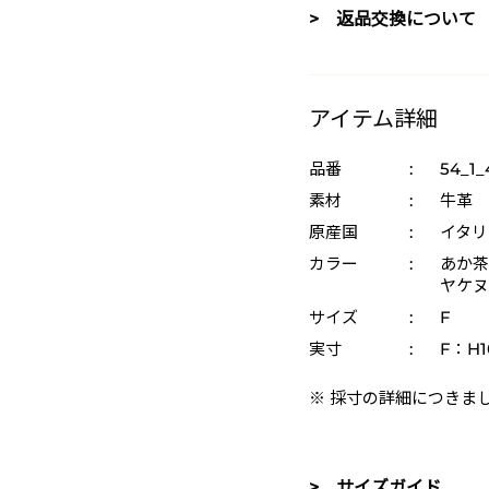
> 返品交換について
アイテム詳細
品番
:
54_1_
素材
:
牛革
原産国
:
イタリ
カラー
:
あか茶 
ヤケヌメ
サイズ
:
F
実寸
:
F：H10
※ 採寸の詳細につきま
> サイズガイド