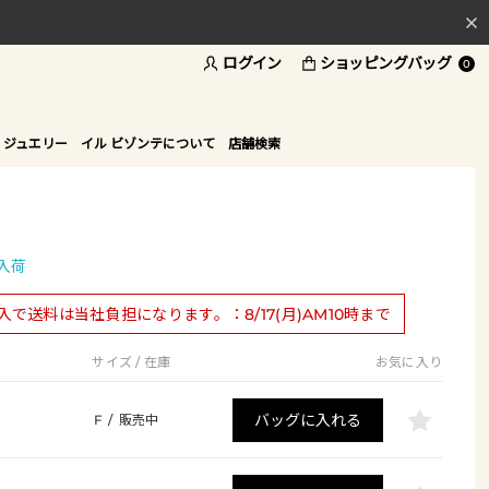
ログイン
ショッピングバッグ
料
0
ド
 ジュエリー
イル ビゾンテについて
店舗検索
入荷
購入で送料は当社負担になります。：8/17(月)AM10時まで
サイズ / 在庫
お気に入り
バッグに入れる
F
/
販売中