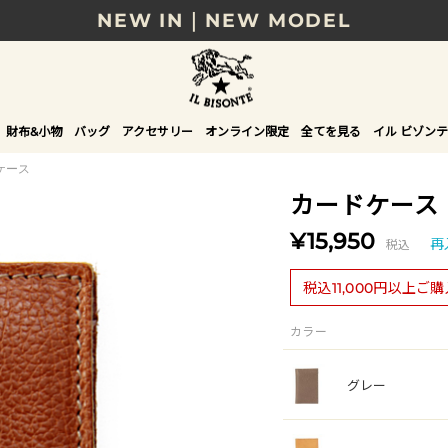
NEW IN｜NEW MODEL
8/17(月)10時まで｜税込11,000円以上で送料無
贈る相手やシーンから選べる、新しいギフトガイ
財布&小物
バッグ
アクセサリー
オンライン限定
全てを見る
イル ビゾンテ
NEW IN｜COLOR LEATHER
ケース
カードケース
¥15,950
税込
再
税込11,000円以上ご
カラー
グレー