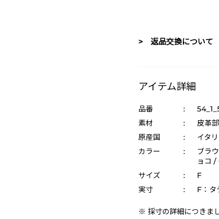
> 返品交換について
アイテム詳細
品番
:
54_1_
素材
:
皮革部
原産国
:
イタリ
カラー
:
ブラウン
ョコ 
サイズ
:
F
実寸
:
F：タテ
※ 採寸の詳細につきま