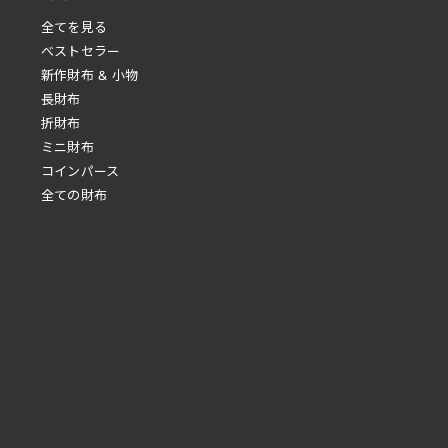
全てを見る
べストセラー
新作財布 & 小物
長財布
折財布
ミニ財布
コインパース
全ての財布