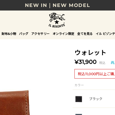
NEW IN｜NEW MODEL
8/17(月)10時まで｜税込11,000円以上で送料無
贈る相手やシーンから選べる、新しいギフトガイ
財布&小物
バッグ
アクセサリー
オンライン限定
全てを見る
イル ビゾンテ
NEW IN｜COLOR LEATHER
ウォレット
¥31,900
税込
再
税込11,000円以上ご
カラー
ブラック