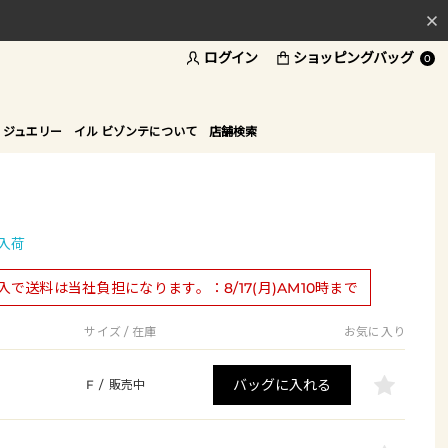
ログイン
ショッピングバッグ
料
0
ド
 ジュエリー
イル ビゾンテについて
店舗検索
入荷
購入で送料は当社負担になります。：8/17(月)AM10時まで
サイズ / 在庫
お気に入り
バッグに入れる
F
/
販売中