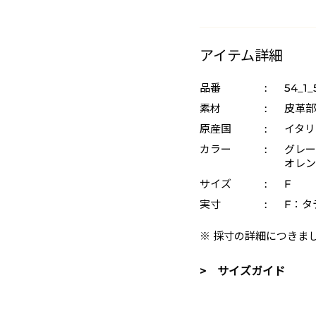
アイテム詳細
品番
:
54_1_
素材
:
皮革部
原産国
:
イタリ
カラー
:
グレー 
オレンジ
サイズ
:
F
実寸
:
F：タテ
※ 採寸の詳細につきま
> サイズガイド