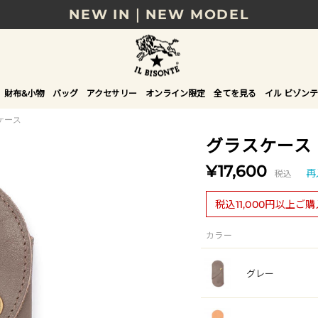
NEW IN｜NEW MODEL
8/17(月)10時まで｜税込11,000円以上で送料無
贈る相手やシーンから選べる、新しいギフトガイ
財布&小物
バッグ
アクセサリー
オンライン限定
全てを見る
イル ビゾンテ
NEW IN｜COLOR LEATHER
ケース
グラスケース
¥17,600
税込
再
税込11,000円以上ご
カラー
グレー