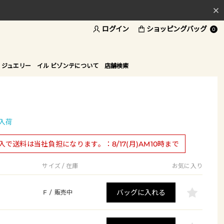
ログイン
ショッピングバッグ
料
0
ド
 ジュエリー
イル ビゾンテについて
店舗検索
入荷
購入で送料は当社負担になります。：8/17(月)AM10時まで
サイズ / 在庫
お気に入り
バッグに入れる
F
/
販売中