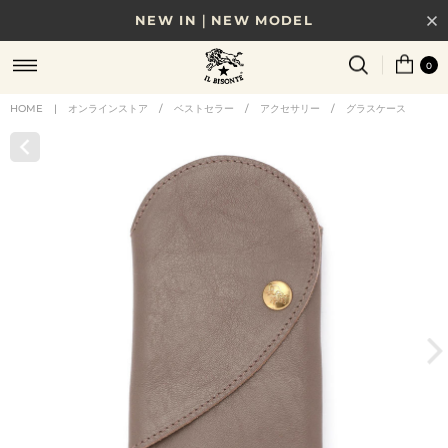
NEW IN｜NEW MODEL
8/17(月)10時まで｜税込11,000円以上で送料無料
0
贈る相手やシーンから選べる、新しいギフトガイド
HOME
|
オンラインストア
/
ベストセラー
/
アクセサリー
/
グラスケース
NEW IN｜COLOR LEATHER