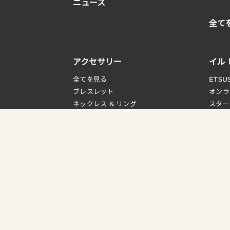
ニュース
全て
アクセサリー
イル
全てを見る
ETSU
ブレスレット
オンラ
ネックレス & リング
スター
へアアクセサリー
レザー
ストール & グローブ
イル 
帽子
ガイド
ベルト
包
ソックス
ケ
タオル & ハンカチ
取り扱
ステーショナリー
ケア用品
ポーチ
その他