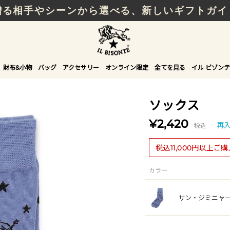
贈る相手やシーンから選べる、新しいギフトガイ
NEW IN｜COLOR LEATHER
財布&小物
バッグ
アクセサリー
オンライン限定
全てを見る
イル ビゾンテ
ソックス
¥2,420
税込
再
税込11,000円以上ご
カラー
サン・ジミニャ