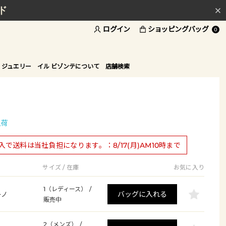
ド
ログイン
ショッピングバッグ
0
 ジュエリー
イル ビゾンテについて
店舗検索
入荷
購入で送料は当社負担になります。：8/17(月)AM10時まで
サイズ / 在庫
お気に入り
1（レディース）
/
バッグに入れる
ーノ
販売中
2（メンズ）
/