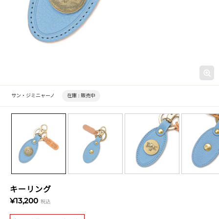
サン・ジミニャーノ
在庫 :
販売中
キーリング
¥13,200
税込