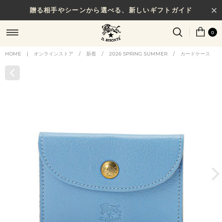
贈る相手やシーンから選べる、新しいギフトガイド
0
HOME
|
オンラインストア
/
新着
/
2026 SPRING SUMMER
/
カードケース