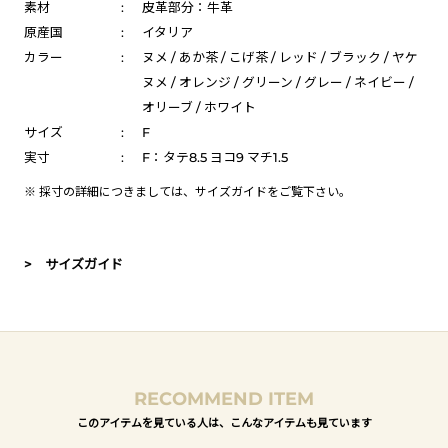
素材
:
皮革部分：牛革
原産国
:
イタリア
カラー
:
ヌメ / あか茶 / こげ茶 / レッド / ブラック / ヤケ
ヌメ / オレンジ / グリーン / グレー / ネイビー /
オリーブ / ホワイト
サイズ
:
F
実寸
:
F：タテ8.5 ヨコ9 マチ1.5
※ 採寸の詳細につきましては、
サイズガイド
をご覧下さい。
> サイズガイド
RECOMMEND ITEM
このアイテムを見ている人は、こんなアイテムも見ています