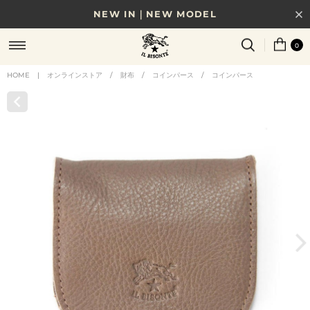
NEW IN｜NEW MODEL
8/17(月)10時まで｜税込11,000円以上で送料無料
0
贈る相手やシーンから選べる、新しいギフトガイド
HOME
|
オンラインストア
/
財布
/
コインパース
/
コインパース
NEW IN｜COLOR LEATHER