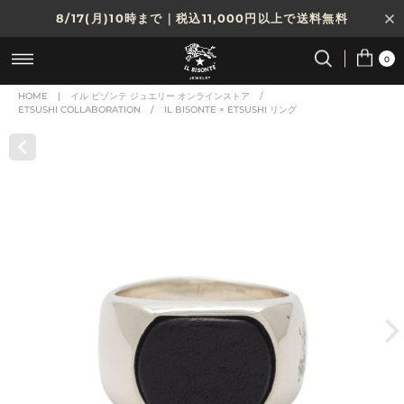
8/17(月)10時まで｜税込11,000円以上で送料無料
贈る相手やシーンから選べる、新しいギフトガイド
0
NEW IN｜COLOR LEATHER
HOME
|
イル ビゾンテ ジュエリー オンラインストア
/
ETSUSHI COLLABORATION
/
IL BISONTE × ETSUSHI リング