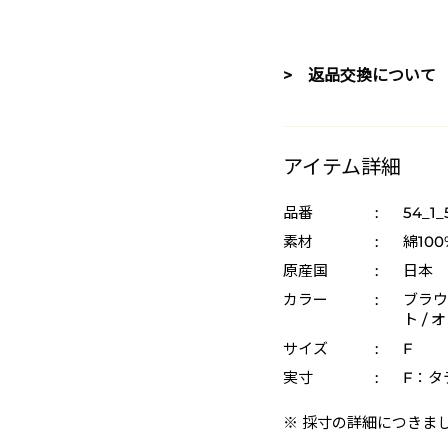
> 返品交換について
アイテム詳細
品番
:
54_1_
素材
:
綿100
原産国
:
日本
カラー
:
ブラウン
ト / 
サイズ
:
F
実寸
:
F：タ
※ 採寸の詳細につきま