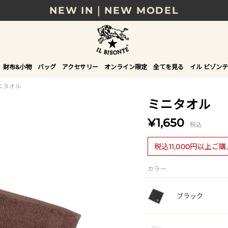
NEW IN｜NEW MODEL
8/17(月)10時まで｜税込11,000円以上で送料無
贈る相手やシーンから選べる、新しいギフトガイ
財布&小物
バッグ
アクセサリー
オンライン限定
全てを見る
イル ビゾンテ
NEW IN｜COLOR LEATHER
ニタオル
ミニタオル
¥1,650
税込
税込11,000円以上ご
カラー
ブラック