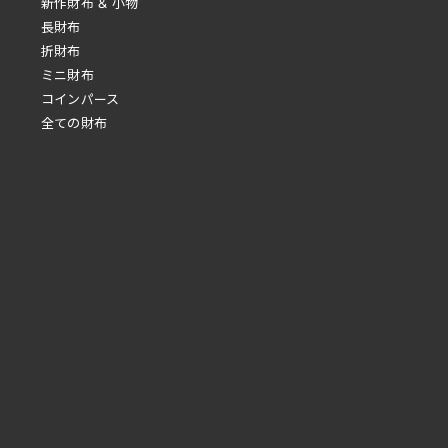
新作財布 & 小物
長財布
折財布
ミニ財布
コインパース
全ての財布