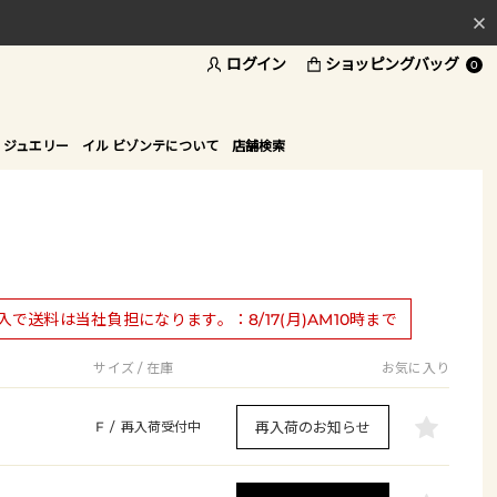
ログイン
ショッピングバッグ
料
0
ド
 ジュエリー
イル ビゾンテについて
店舗検索
購入で送料は当社負担になります。：8/17(月)AM10時まで
サイズ / 在庫
お気に入り
再入荷のお知らせ
F
/
再入荷受付中