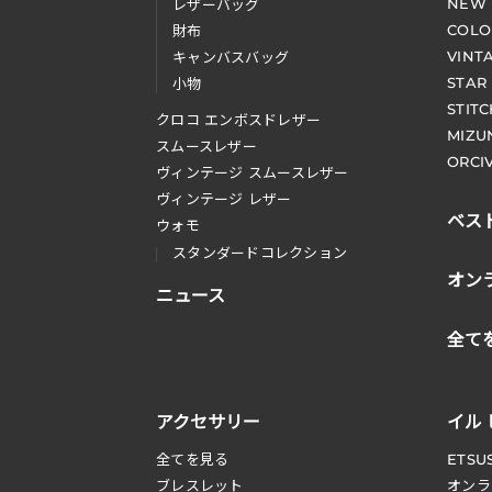
NEW
レザーバッグ
COLO
財布
VINT
キャンバスバッグ
STAR
小物
STIT
クロコ エンボスドレザー
MIZU
スムースレザー
ORCI
ヴィンテージ スムースレザー
ヴィンテージ レザー
ベス
ウォモ
スタンダードコレクション
オン
ニュース
全て
アクセサリー
イル
全てを見る
ETSU
ブレスレット
オンラ