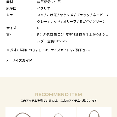
素材
:
皮革部分：牛革
原産国
:
イタリア
カラー
:
ヌメ / こげ茶 / ヤケヌメ / ブラック / ネイビー /
グレー / レッド / オリーブ / あか茶 / グリーン
サイズ
:
F
実寸
:
F：タテ23 ヨコ24 マチ13.5 持ち手上がり8 ショ
ルダー全長111～126
※ 採寸の詳細につきましては、
サイズガイド
をご覧下さい。
> サイズガイド
RECOMMEND ITEM
このアイテムを見ている人は、こんなアイテムも見ています