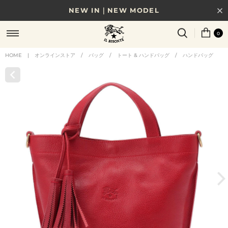
NEW IN｜NEW MODEL
8/17(月)10時まで｜税込11,000円以上で送料無料
0
贈る相手やシーンから選べる、新しいギフトガイド
HOME
|
オンラインストア
/
バッグ
/
トート & ハンドバッグ
/
ハンドバッグ
NEW IN｜COLOR LEATHER