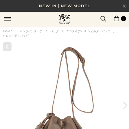
NEW IN｜NEW MODEL
8/17(月)10時まで｜税込11,000円以上で送料無料
0
贈る相手やシーンから選べる、新しいギフトガイド
HOME
|
オンラインストア
/
バッグ
/
クロスボディ & ショルダーバッグ
/
クロスボディバッグ
NEW IN｜COLOR LEATHER