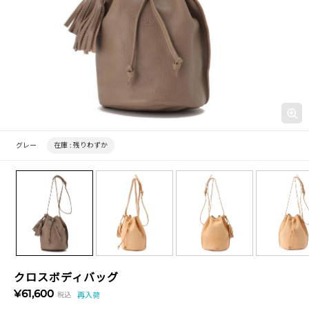
グレー
在庫 :
残りわずか
クロスボディバッグ
¥61,600
税込
再入荷