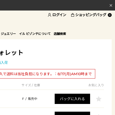
ログイン
ショッピングバッグ
料
0
ド
 ジュエリー
イル ビゾンテについて
店舗検索
ォレット
再入荷
購入で送料は当社負担になります。：8/17(月)AM10時まで
サイズ / 在庫
お気に入り
バッグに入れる
F
/
販売中