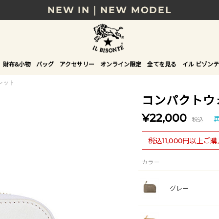
NEW IN｜NEW MODEL
8/17(月)10時まで｜税込11,000円以上で送料無
贈る相手やシーンから選べる、新しいギフトガイ
財布&小物
バッグ
アクセサリー
オンライン限定
全てを見る
イル ビゾンテ
NEW IN｜COLOR LEATHER
レット
コンパクトウ
¥22,000
税込
税込11,000円以上ご
カラー
グレー