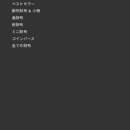
べストセラー
新作財布 & 小物
長財布
折財布
ミニ財布
コインパース
全ての財布