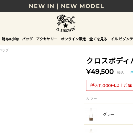
NEW IN｜NEW MODEL
8/17(月)10時まで｜税込11,000円以上で送料無
贈る相手やシーンから選べる、新しいギフトガイ
財布&小物
バッグ
アクセサリー
オンライン限定
全てを見る
イル ビゾンテ
NEW IN｜COLOR LEATHER
バッグ
クロスボディ
¥49,500
税込
税込11,000円以上ご
カラー
グレー