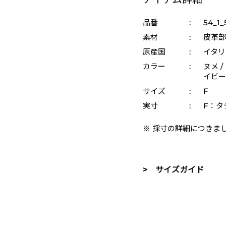
品番
:
54_1_
素材
:
皮革部
原産国
:
イタリ
カラー
:
ヌメ /
イビー 
サイズ
:
F
実寸
:
F：タテ
※ 採寸の詳細につきま
> サイズガイド