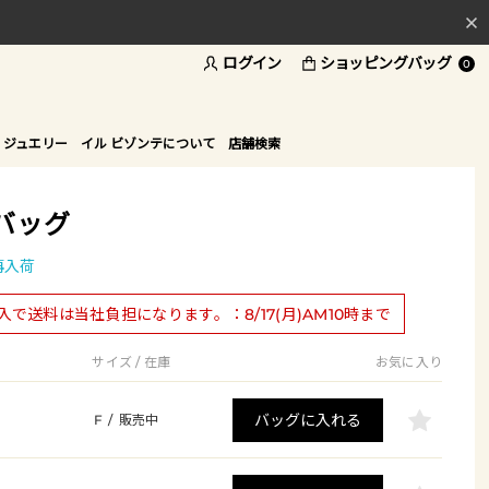
ログイン
ショッピングバッグ
料
0
ド
 ジュエリー
イル ビゾンテについて
店舗検索
バッグ
再入荷
購入で送料は当社負担になります。：8/17(月)AM10時まで
サイズ / 在庫
お気に入り
バッグに入れる
F
/
販売中