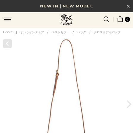
NEW IN｜NEW MODEL
8/17(月)10時まで｜税込11,000円以上で送料無料
0
贈る相手やシーンから選べる、新しいギフトガイド
HOME
|
オンラインストア
/
ベストセラー
/
バッグ
/
クロスボディバッグ
NEW IN｜COLOR LEATHER