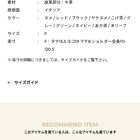
素材
:
皮革部分：牛革
原産国
:
イタリア
カラー
:
ヌメ / レッド / ブラック / ヤケヌメ / こげ茶 / グ
レー / グリーン / ネイビー / あか茶 / オリーブ
サイズ
:
F
実寸
:
F：タテ15.5 ヨコ19 マチ8 ショルダー全長111-
120.5
※ 採寸の詳細につきましては、
サイズガイド
をご覧下さい。
> サイズガイド
RECOMMEND ITEM
このアイテムを見ている人は、こんなアイテムも見ています