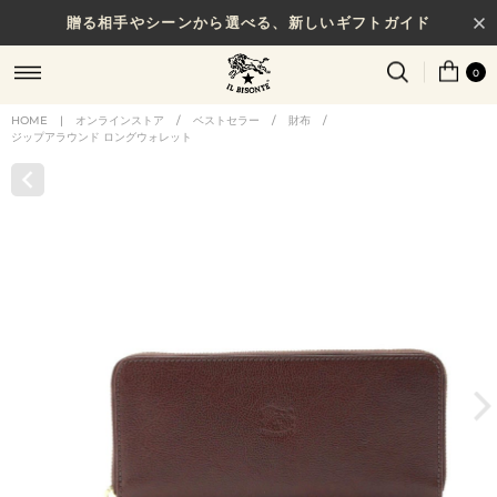
贈る相手やシーンから選べる、新しいギフトガイド
0
HOME
|
オンラインストア
/
ベストセラー
/
財布
/
ジップアラウンド ロングウォレット