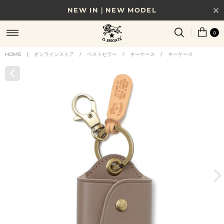
NEW IN｜NEW MODEL
8/17(月)10時まで｜税込11,000円以上で送料無料
0
贈る相手やシーンから選べる、新しいギフトガイド
HOME
|
オンラインストア
/
ベストセラー
/
キーケース
/
キーケース
NEW IN｜COLOR LEATHER