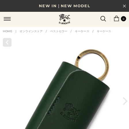
NEW IN｜NEW MODEL
8/17(月)10時まで｜税込11,000円以上で送料無料
0
贈る相手やシーンから選べる、新しいギフトガイド
HOME
|
オンラインストア
/
ベストセラー
/
キーケース
/
キーケース
NEW IN｜COLOR LEATHER