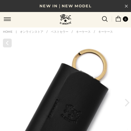
NEW IN｜NEW MODEL
8/17(月)10時まで｜税込11,000円以上で送料無料
0
贈る相手やシーンから選べる、新しいギフトガイド
HOME
|
オンラインストア
/
ベストセラー
/
キーケース
/
キーケース
NEW IN｜COLOR LEATHER