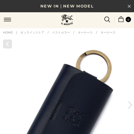
NEW IN｜NEW MODEL
8/17(月)10時まで｜税込11,000円以上で送料無料
0
贈る相手やシーンから選べる、新しいギフトガイド
HOME
|
オンラインストア
/
ベストセラー
/
キーケース
/
キーケース
NEW IN｜COLOR LEATHER