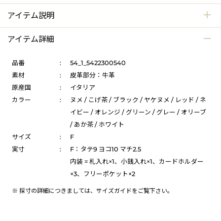
アイテム説明
アイテム詳細
品番
:
54_1_5422300540
素材
:
皮革部分：牛革
原産国
:
イタリア
カラー
:
ヌメ / こげ茶 / ブラック / ヤケヌメ / レッド / ネ
イビー / オレンジ / グリーン / グレー / オリーブ
/ あか茶 / ホワイト
サイズ
:
F
実寸
:
F：タテ9 ヨコ10 マチ2.5
内装 = 札入れ×1、小銭入れ×1、カードホルダー
×3、フリーポケット×2
※ 採寸の詳細につきましては、
サイズガイド
をご覧下さい。