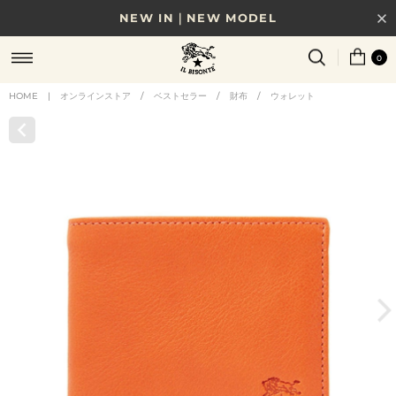
NEW IN｜NEW MODEL
8/17(月)10時まで｜税込11,000円以上で送料無料
0
贈る相手やシーンから選べる、新しいギフトガイド
HOME
|
オンラインストア
/
ベストセラー
/
財布
/
ウォレット
NEW IN｜COLOR LEATHER