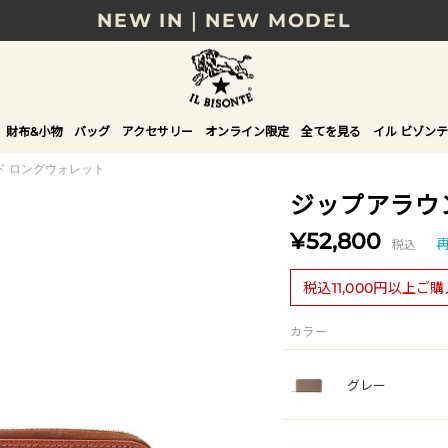
NEW IN｜NEW MODEL
8/17(月)10時まで｜税込11,000円以上で送料無
贈る相手やシーンから選べる、新しいギフトガイ
財布&小物
バッグ
アクセサリー
オンライン限定
全てを見る
イル ビゾンテ
NEW IN｜COLOR LEATHER
ド ロングウォレット
ジップアラウ
¥52,800
税込
税込11,000円以上ご
カラー
グレー