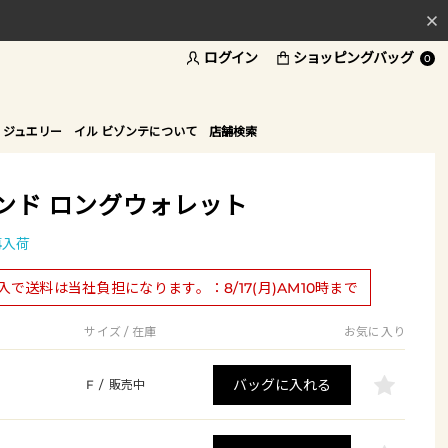
ログイン
ショッピングバッグ
料
0
ド
 ジュエリー
イル ビゾンテについて
店舗検索
ンド ロングウォレット
再入荷
購入で送料は当社負担になります。：8/17(月)AM10時まで
サイズ / 在庫
お気に入り
バッグに入れる
F
/
販売中