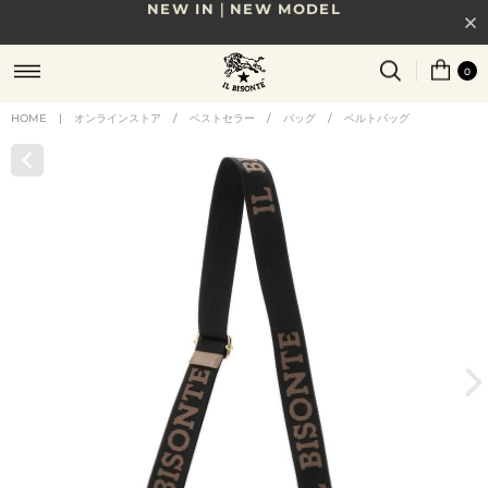
8/17(月)10時まで｜税込11,000円以上で送料無料
0
贈る相手やシーンから選べる、新しいギフトガイド
HOME
|
オンラインストア
/
ベストセラー
/
バッグ
/
ベルトバッグ
NEW IN｜COLOR LEATHER