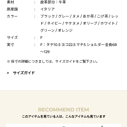
素材
:
皮革部分：牛革
原産国
:
イタリア
カラー
:
ブラック / グレー / ヌメ / あか茶 / こげ茶 / レッ
ド / ネイビー / ヤケヌメ / オリーブ / ホワイト /
グリーン / オレンジ
サイズ
:
F
実寸
:
F：タテ10.5 ヨコ22.5 マチ5 ショルダー全長68
～129
※ 採寸の詳細につきましては、
サイズガイド
をご覧下さい。
> サイズガイド
RECOMMEND ITEM
このアイテムを見ている人は、こんなアイテムも見ています