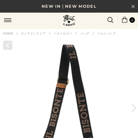
NEW IN｜NEW MODEL
8/17(月)10時まで｜税込11,000円以上で送料無料
0
贈る相手やシーンから選べる、新しいギフトガイド
HOME
|
オンラインストア
/
ベストセラー
/
バッグ
/
ベルトバッグ
NEW IN｜COLOR LEATHER