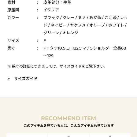
素材
:
皮革部分：牛革
原産国
:
イタリア
カラー
:
ブラック / グレー / ヌメ / あか茶 / こげ茶 / レッ
ド / ネイビー / ヤケヌメ / オリーブ / ホワイト /
グリーン / オレンジ
サイズ
:
F
実寸
:
F：タテ10.5 ヨコ22.5 マチ5 ショルダー全長68
～129
※ 採寸の詳細につきましては、
サイズガイド
をご覧下さい。
> サイズガイド
RECOMMEND ITEM
このアイテムを見ている人は、こんなアイテムも見ています