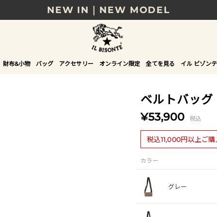
NEW IN｜NEW MODEL
8/17(月)10時まで｜税込11,000円以上で送料無
贈る相手やシーンから選べる、新しいギフトガイ
財布&小物
バッグ
アクセサリー
オンライン限定
全てを見る
イル ビゾンテ
NEW IN｜COLOR LEATHER
ベルトバッグ
¥53,900
税込
税込11,000円以上ご
カラー
グレー