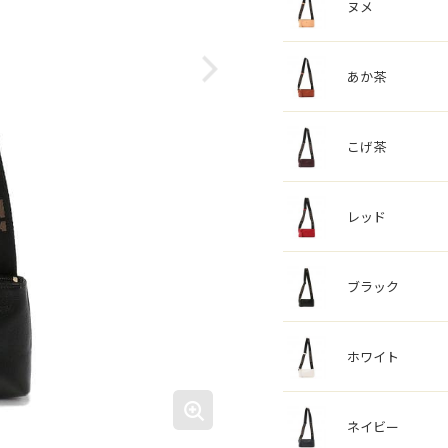
ヌメ
あか茶
こげ茶
レッド
ブラック
ホワイト
ネイビー