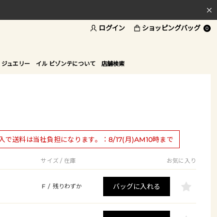
ログイン
ショッピングバッグ
料
0
ド
 ジュエリー
イル ビゾンテについて
店舗検索
購入で送料は当社負担になります。：8/17(月)AM10時まで
サイズ / 在庫
お気に入り
バッグに入れる
F
/
残りわずか