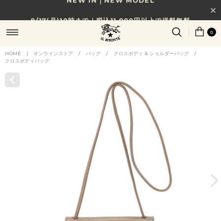
8/17(月)10時まで｜税込11,000円以上で送料無料
0
贈る相手やシーンから選べる、新しいギフトガイド
HOME
|
オンラインストア
/
バッグ
/
クロスボディ & ショルダーバッグ
/
NEW IN｜COLOR LEATHER
クロスボディバッグ