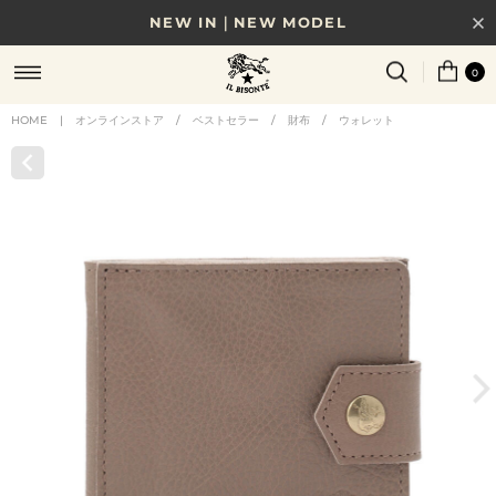
NEW IN｜NEW MODEL
8/17(月)10時まで｜税込11,000円以上で送料無料
0
贈る相手やシーンから選べる、新しいギフトガイド
HOME
|
オンラインストア
/
ベストセラー
/
財布
/
ウォレット
NEW IN｜COLOR LEATHER