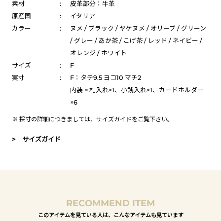
素材
:
皮革部分：牛革
原産国
:
イタリア
カラー
:
ヌメ / ブラック / ヤケヌメ / オリーブ / グリーン
/ グレー / あか茶 / こげ茶 / レッド / ネイビー /
オレンジ / ホワイト
サイズ
:
F
実寸
:
F：タテ9.5 ヨコ10 マチ2
内装 = 札入れ×1、小銭入れ×1、カードホルダー
×6
※ 採寸の詳細につきましては、
サイズガイド
をご覧下さい。
> サイズガイド
RECOMMEND ITEM
このアイテムを見ている人は、こんなアイテムも見ています