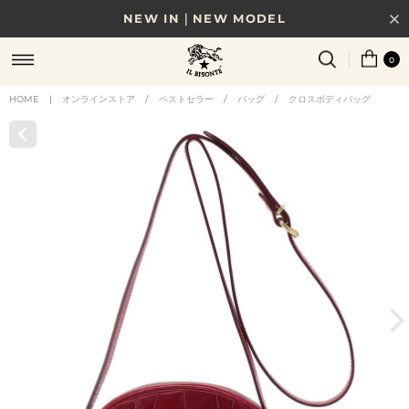
NEW IN｜NEW MODEL
8/17(月)10時まで｜税込11,000円以上で送料無料
0
贈る相手やシーンから選べる、新しいギフトガイド
HOME
|
オンラインストア
/
ベストセラー
/
バッグ
/
クロスボディバッグ
NEW IN｜COLOR LEATHER