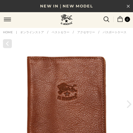
NEW IN｜NEW MODEL
8/17(月)10時まで｜税込11,000円以上で送料無料
0
贈る相手やシーンから選べる、新しいギフトガイド
HOME
|
オンラインストア
/
ベストセラー
/
アクセサリー
/
パスポートケース
NEW IN｜COLOR LEATHER