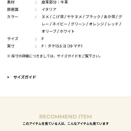
素材
:
皮革部分：牛革
原産国
:
イタリア
カラー
:
ヌメ / こげ茶 / ヤケヌメ / ブラック / あか茶 / グ
レー / ネイビー / グリーン / オレンジ / レッド /
オリーブ / ホワイト
サイズ
:
F
実寸
:
F：タテ13.5 ヨコ9 マチ1
※ 採寸の詳細につきましては、
サイズガイド
をご覧下さい。
> サイズガイド
RECOMMEND ITEM
このアイテムを見ている人は、こんなアイテムも見ています