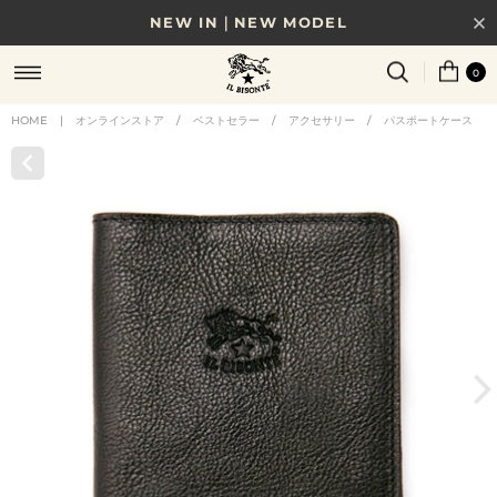
NEW IN｜NEW MODEL
8/17(月)10時まで｜税込11,000円以上で送料無料
0
贈る相手やシーンから選べる、新しいギフトガイド
HOME
|
オンラインストア
/
ベストセラー
/
アクセサリー
/
パスポートケース
NEW IN｜COLOR LEATHER