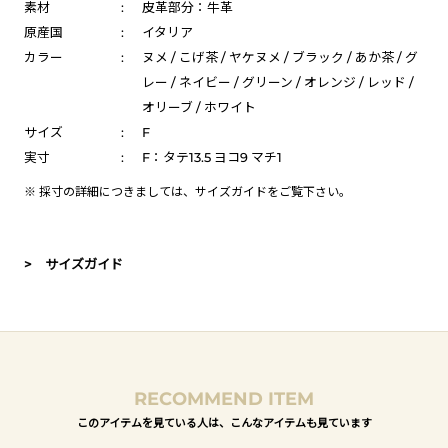
素材
:
皮革部分：牛革
原産国
:
イタリア
カラー
:
ヌメ / こげ茶 / ヤケヌメ / ブラック / あか茶 / グ
レー / ネイビー / グリーン / オレンジ / レッド /
オリーブ / ホワイト
サイズ
:
F
実寸
:
F：タテ13.5 ヨコ9 マチ1
※ 採寸の詳細につきましては、
サイズガイド
をご覧下さい。
> サイズガイド
RECOMMEND ITEM
このアイテムを見ている人は、こんなアイテムも見ています