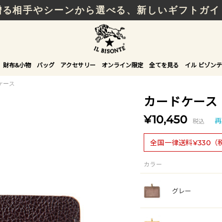
贈る相手やシーンから選べる、新しいギフトガイ
財布&小物
バッグ
アクセサリー
オンライン限定
全てを見る
イル ビゾンテ
ケース
カードケース
¥10,450
税込
再
全国一律送料¥330（
カラー
グレー