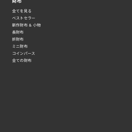
財布
全てを見る
べストセラー
新作財布 & 小物
長財布
折財布
ミニ財布
コインパース
全ての財布