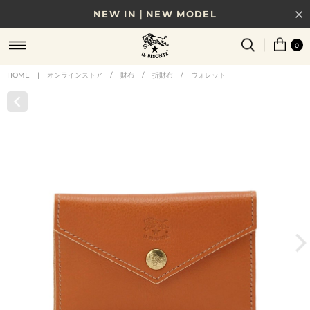
NEW IN｜NEW MODEL
8/17(月)10時まで｜税込11,000円以上で送料無料
0
贈る相手やシーンから選べる、新しいギフトガイド
HOME
|
オンラインストア
/
財布
/
折財布
/
ウォレット
NEW IN｜COLOR LEATHER