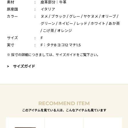
素材
:
皮革部分：牛革
原産国
:
イタリア
カラー
:
ヌメ / ブラック / グレー / ヤケヌメ / オリーブ /
グリーン / ネイビー / レッド / ホワイト / あか茶
/ こげ茶 / オレンジ
サイズ
:
F
実寸
:
F：タテ8 ヨコ12 マチ1.5
※ 採寸の詳細につきましては、
サイズガイド
をご覧下さい。
> サイズガイド
RECOMMEND ITEM
このアイテムを見ている人は、こんなアイテムも見ています