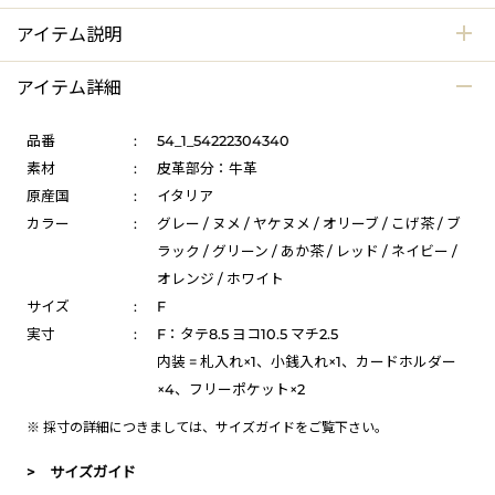
アイテム説明
アイテム詳細
品番
:
54_1_54222304340
素材
:
皮革部分：牛革
原産国
:
イタリア
カラー
:
グレー / ヌメ / ヤケヌメ / オリーブ / こげ茶 / ブ
ラック / グリーン / あか茶 / レッド / ネイビー /
オレンジ / ホワイト
サイズ
:
F
実寸
:
F：タテ8.5 ヨコ10.5 マチ2.5
内装 = 札入れ×1、小銭入れ×1、カードホルダー
×4、フリーポケット×2
※ 採寸の詳細につきましては、
サイズガイド
をご覧下さい。
> サイズガイド