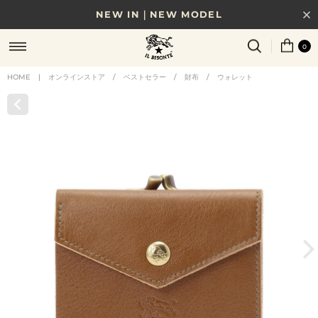
NEW IN｜NEW MODEL
8/17(月)10時まで｜税込11,000円以上で送料無料
0
贈る相手やシーンから選べる、新しいギフトガイド
HOME
|
オンラインストア
/
ベストセラー
/
財布
/
ウォレット
NEW IN｜COLOR LEATHER