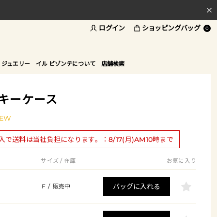
ログイン
ショッピングバッグ
料
0
ド
 ジュエリー
イル ビゾンテについて
店舗検索
】キーケース
EW
購入で送料は当社負担になります。：8/17(月)AM10時まで
サイズ / 在庫
お気に入り
バッグに入れる
F
/
販売中