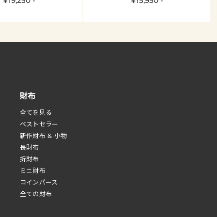
¥19,250 -
¥15,950 -
財布
全てを見る
べストセラー
新作財布 & 小物
長財布
折財布
ミニ財布
コインパース
全ての財布