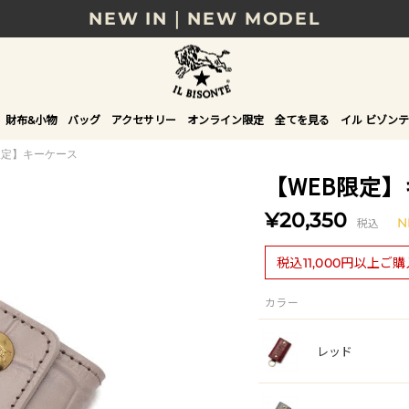
NEW IN｜NEW MODEL
8/17(月)10時まで｜税込11,000円以上で送料無
贈る相手やシーンから選べる、新しいギフトガイ
財布&小物
バッグ
アクセサリー
オンライン限定
全てを見る
イル ビゾンテ
NEW IN｜COLOR LEATHER
限定】キーケース
【WEB限定
¥20,350
税込
N
税込11,000円以上ご
カラー
レッド