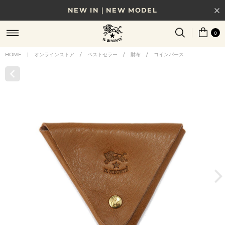
NEW IN｜NEW MODEL
8/17(月)10時まで｜税込11,000円以上で送料無料
0
贈る相手やシーンから選べる、新しいギフトガイド
HOME
|
オンラインストア
/
ベストセラー
/
財布
/
コインパース
NEW IN｜COLOR LEATHER