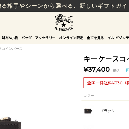
贈る相手やシーンから選べる、新しいギフトガイ
財布&小物
バッグ
アクセサリー
オンライン限定
全てを見る
イル ビゾンテ
スコインパース
キーケースコ
¥37,400
税込
全国一律送料¥330（
カラー
ブラック