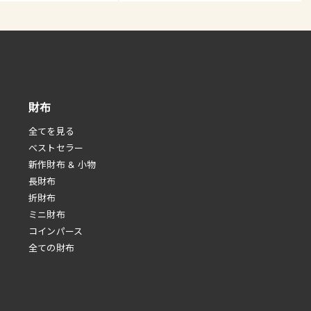
財布
全てを見る
べストセラー
新作財布 & 小物
長財布
折財布
ミニ財布
コインパース
全ての財布