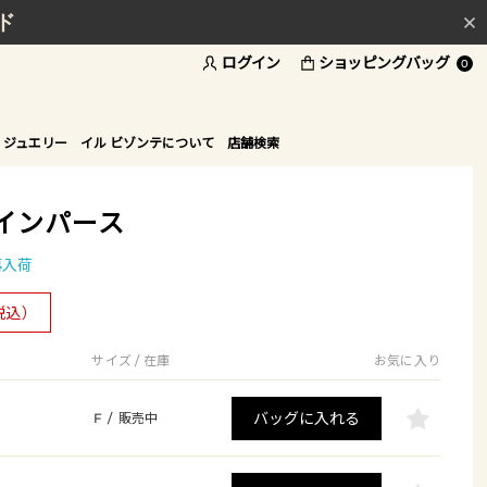
ド
ログイン
ショッピングバッグ
0
 ジュエリー
イル ビゾンテについて
店舗検索
インパース
再入荷
税込）
サイズ / 在庫
お気に入り
バッグに入れる
F
/
販売中