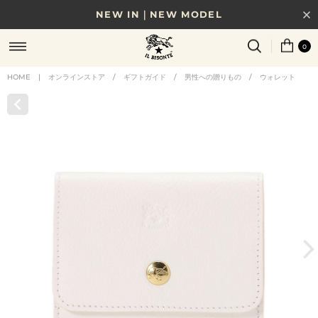
NEW IN｜NEW MODEL
8/17(月)10時まで｜税込11,000円以上で送料無料
0
贈る相手やシーンから選べる、新しいギフトガイド
HOME
|
オンラインストア
/
ギフトガイド
/
男性への贈りもの
/
ウォレット
NEW IN｜COLOR LEATHER