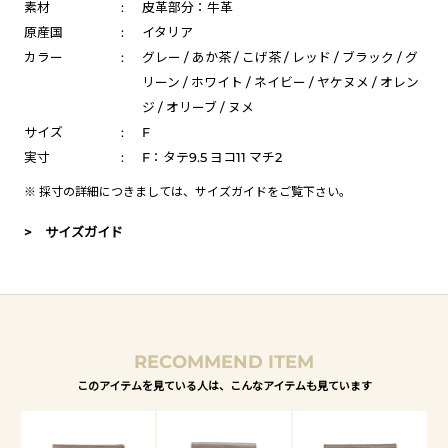
素材
:
皮革部分：牛革
原産国
:
イタリア
カラー
:
グレー / あか茶 / こげ茶 / レッド / ブラック / グ
リーン / ホワイト / ネイビー / ヤケヌメ / オレン
ジ / オリーブ / ヌメ
サイズ
:
F
実寸
:
F：タテ9.5 ヨコ11 マチ2
※ 採寸の詳細につきましては、
サイズガイド
をご覧下さい。
> サイズガイド
RECOMMEND ITEM
このアイテムを見ている人は、こんなアイテムも見ています