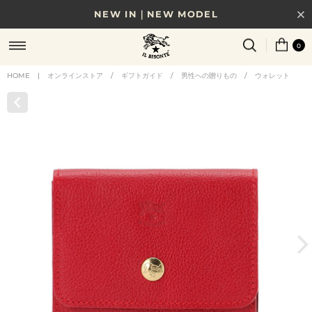
NEW IN｜NEW MODEL
8/17(月)10時まで｜税込11,000円以上で送料無料
0
贈る相手やシーンから選べる、新しいギフトガイド
HOME
|
オンラインストア
/
ギフトガイド
/
男性への贈りもの
/
ウォレット
NEW IN｜COLOR LEATHER