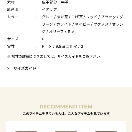
素材
:
皮革部分：牛革
原産国
:
イタリア
カラー
:
グレー / あか茶 / こげ茶 / レッド / ブラック / グ
リーン / ホワイト / ネイビー / ヤケヌメ / オレン
ジ / オリーブ / ヌメ
サイズ
:
F
実寸
:
F：タテ9.5 ヨコ11 マチ2
※ 採寸の詳細につきましては、
サイズガイド
をご覧下さい。
> サイズガイド
RECOMMEND ITEM
このアイテムを見ている人は、こんなアイテムも見ています